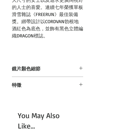
大尺寸的女士以及追求更廣闊視野
的人士的喜愛。連續七年榮獲單板
滑雪雜誌《FREERUN》最佳裝備
獎。綁帶設計以CORDVAN勃根地
酒紅色為底色，並飾有黑色立體編
織DRAGON標誌。
鏡片顏色細節
特徵
LUMALENS J. 金離子
透氣口:持久通風，海綿上有透氣的
這是一種透明的淡藍色系視覺色。鏡面
保護套，不僅可以防止撕裂和刺
效果非常強，即使從外面佩戴也幾乎看
破，還可以更容易地清除積雪並防
不出來，即使在陽光突然暴露的情況下
You May Also
止水分進入。
也能佩戴。這種鏡片非常受歡迎，佩戴
超級防霧2.0是美國太空總署採用的
時感覺就像裸眼佩戴一樣。如果你不確
Like...
超強防霧技術，其耐用性和性能是
定，毫不誇張地說，金色是最佳選擇。