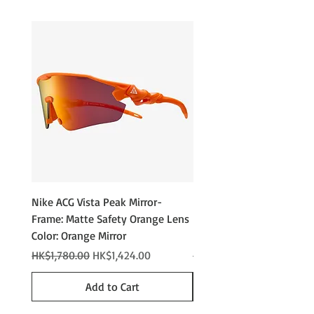
傳統防霧技術的兩倍。
這款海綿泡棉經過精心研究和改
進，以適應亞洲人與西方人骨骼結
JAPAN LUMALENS 是一種即使在惡劣天
構不同的特點，包括鼻子、太陽
氣下也能提供清晰明亮視野的鏡片技
穴，甚至眼角的寬度。
術。
它採用防過敏羊毛和三層綿泡棉。
它增強了景物的對比度，清楚區分地形
Buckle: 帽子配有扣式帶子，方便佩
的起伏，並呈現出亞洲人眼中自然的色
戴和脫下。可以快速戴上和脫下，
彩。此外，透過設定較高的可見光穿透
無需擔心帽子或裝備滑落。
率（即穿過鏡片的光線百分比），它能
相容頭盔: 可配搭頭盔使用的框架設
夠應對陰天和雪天等日本雪山常見的黑
計
暗環境。推薦給那些希望用一副鏡片應
防紫外線: 阻擋 100% 的紫外線
對各種天氣狀況的人。
Nike ACG Vista Peak Mirror-
Nike ACG Vista Peak
Frame: Matte Safety Orange Lens
Photochromic - Matte An
Color: Orange Mirror
Lens Color: Photochromi
Regular Price
Sale Price
Regular Price
HK$1,780.00
HK$1,424.00
HK$2,280.00
Add to Cart