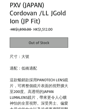
PXV (JAPAN)
Cordovan /LL JGold
Ion (JP Fit)
Regular
Sale
 HK$1,890.00 
HK$1,512.00
Price
Price
Out of Stock
尺寸：大號
適配：低橋適配
這款暢銷款採用PANOTECH LENS鏡
片，可將整個鏡片表面的視野擴大
至200度。高透明的JAPAN
LUMALENS鏡片，帶來更令人心曠
神怡的全景視野。深受男士、偏愛