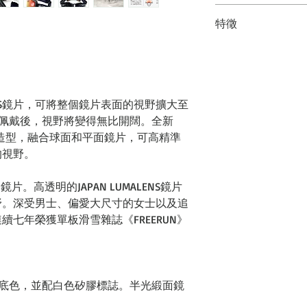
特徵
LUMALENS J. 紅離子
透氣口:持久通風
PXV 的 Panotec 鏡
防止撕裂和刺破，
粉色調，讓您肉眼清
分進入。
鏡片顏色，不僅在惡
超級防霧2.0是
舒適。
LENS鏡片，可將整個鏡片表面的視野擴大至
耐用性和性能是傳
，佩戴後，視野將變得無比開闊。全新
這款海綿泡棉經過
西方人骨骼結構不
的立體造型，融合球面和平面鏡片，可高精準
JAPAN LUMALE
至眼角的寬度。
的視野。
明亮視野的鏡片技術
它採用防過敏羊毛
它增強了景物的對比
Buckle: 帽
亞洲人眼中自然的色
片。高透明的JAPAN LUMALENS鏡片
速戴上和脫下，無
透率（即穿過鏡片的
野。深受男士、偏愛大尺寸的女士以及追
相容頭盔: 可配
天等日本雪山常見的
七年榮獲單板滑雪雜誌《FREERUN》
防紫外線: 阻擋 1
片應對各種天氣狀況
黑色底色，並配白色矽膠標誌。半光緞面鏡