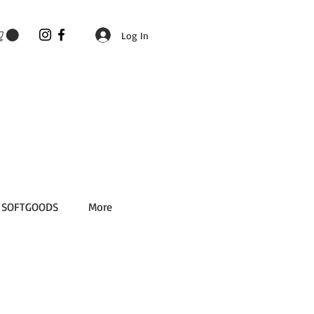
Log In
SOFTGOODS
More