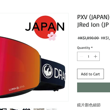
PXV (JAPAN)
JRed Ion (JP 
Regul
 HK$1,890.00 
HK$1,
Price
Quantity
*
Add to Cart
鏡片顏色細節