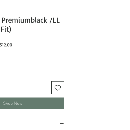
 Premiumblack /LL
Fit)
ar
Sale
512.00
Price
Shop Now