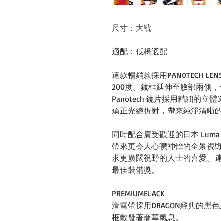
尺寸：大號
適配：低橋適配
這款暢銷款採用PANOTECH 
200度。鏡框延伸至臉部兩側
Panotech 鏡片採用精細
矯正光線折射，帶來純淨清晰
同時配合廣受歡迎的日本 Luma 鏡
帶來更令人心曠神怡的全景視
求更廣闊視野的人士的喜愛。連續
最佳裝備獎。
PREMIUMBLACK
滑雪帶採用DRAGON經典的
框散發著奢華氣息。