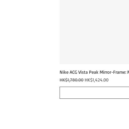
Nike ACG Vista Peak Mirror-Frame: 
Regular Price
Sale Price
HK$1,780.00
HK$1,424.00