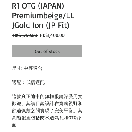
R1 OTG (JAPAN)
Premiumbeige/LL
JGold Ion (JP Fit)
Regular
Sale
 HK$1,750.00 
HK$1,400.00
Price
Price
Out of Stock
尺寸:
中等適合
適配：低橋適配
這款真正適中的無框眼鏡深受男女
歡迎。其護目鏡設計在寬廣視野和
舒適佩戴之間實現了完美平衡。其
高階配置包括防水透氣孔和OTG介
面。