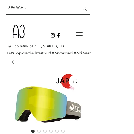
G/F 66 MAIN STREET, STANLEY, H.K
Let's Explore the latest Surf & Snowboard & Ski Gear