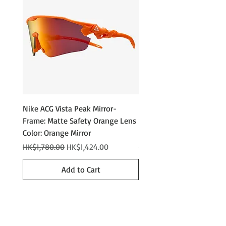
戴眼鏡的人也可以透過通常的驗配
它增強了景物的對比度，清楚區分地形
使用護目鏡。
的起伏，並呈現出亞洲人眼中自然的色
超級防霧2.0是美國太空總署採用的
彩。此外，透過設定較高的可見光穿透
超強防霧技術
率（即穿過鏡片的光線百分比），它能
，其耐用性和性能是傳統防霧技術
夠應對陰天和雪天等日本雪山常見的黑
的兩倍。
暗環境。推薦給那些希望用一副鏡片應
這款海綿泡棉經過精心研究和改
對各種天氣狀況的人。
進，以適應亞洲人與西方人骨骼結
構不同的特點，包括鼻子、太陽
穴，甚至眼角的寬度。
Nike ACG Vista Peak Mirror-
Nike ACG Vista Peak
它採用防過敏羊毛和三層綿泡棉。
Frame: Matte Safety Orange Lens
Photochromic - Matte An
Buckle: 帽子配有扣式帶子，方便佩
Color: Orange Mirror
Lens Color: Photochromi
戴和脫下。可以快速戴上和脫下，
無需擔心帽子或裝備滑落。
Regular Price
Sale Price
Regular Price
HK$1,780.00
HK$1,424.00
HK$2,280.00
相容頭盔: 可配搭頭盔使用的框架設
計
Add to Cart
防紫外線: 阻擋 100% 的紫外線