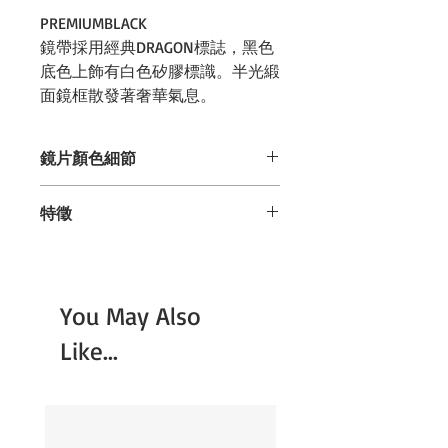
PREMIUMBLACK
鏡帶採用經典DRAGON標誌，黑色
底色上飾有白色矽膠標識。半光緞
面鏡框散發著奢華氣息。
鏡片顏色細節
LUMALENS J.金離子
特徵
這是一種透明的淡藍色系視覺色。鏡面
水裝甲通風口: 全新 Armored Vent
效果非常強，即使從外面佩戴也幾乎看
透氣設計，透過在通風口處添加透
不出來，即使在陽光突然暴露的情況下
氣蓋，使積雪更容易清除，並防止
也能佩戴。這種鏡片非常受歡迎，佩戴
You May Also
海綿受損。微微凸起的多面設計使
時感覺就像裸眼佩戴一樣。如果你不確
濕氣向下流動，就像山上的雨水順
定，毫不誇張地說，金色是最佳選擇。
Like...
流而下一樣，這無疑是一項新技
術。
OTG (相容眼鏡): 透過移除部分內
JAPAN LUMALENS 是一種即使在惡劣天
框，減少眼鏡腿的壓力，現在戴眼
氣下也能提供清晰明亮視野的鏡片技
鏡時也可以配戴護目鏡。此外，不
術。